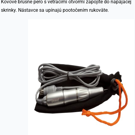
Kovové brúsne pero s vetracími otvormi zapojíte do napájacej
skrinky. Nástavce sa upínajú pootočením rukoväte.