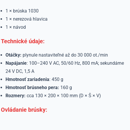
1 × brúska 1030
1 × nerezová hlavica
1 × návod
Technické údaje:
Otáčky:
plynule nastaviteľné až do 30 000 ot./min
Napájanie
: 100–240 V AC, 50/60 Hz, 800 mA; sekundárne
24 V DC, 1,5 A
Hmotnosť zariadenia
: 450 g
Hmotnosť brúsneho pera:
160 g
Rozmery:
cca 130 × 200 × 100 mm (D × Š × V)
Ovládanie brúsky: