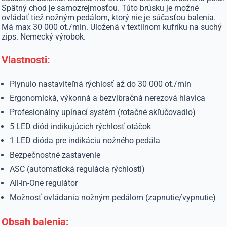
Spätný chod je samozrejmosťou. Túto brúsku je možné
ovládať tiež nožným pedálom, ktorý nie je súčasťou balenia.
Má max 30 000 ot./min. Uložená v textilnom kufríku na suchý
zips. Nemecký výrobok.
Vlastnosti:
Plynulo nastaviteľná rýchlosť až do 30 000 ot./min
Ergonomická, výkonná a bezvibračná nerezová hlavica
Profesionálny upínací systém (rotačné skľučovadlo)
5 LED diód indikujúcich rýchlosť otáčok
1 LED dióda pre indikáciu nožného pedála
Bezpečnostné zastavenie
ASC (automatická regulácia rýchlosti)
All-in-One regulátor
Možnosť ovládania nožným pedálom (zapnutie/vypnutie)
Obsah balenia: