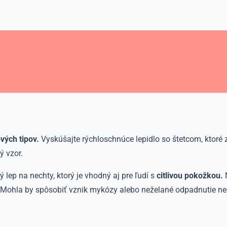
vých tipov.
Vyskúšajte rýchloschnúce lepidlo so štetcom, ktoré 
ý vzor.
ý lep na nechty, ktorý je vhodný aj pre ľudí s
citlivou pokožkou.
N
Mohla by spôsobiť vznik mykózy alebo neželané odpadnutie ne