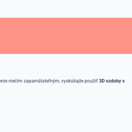
benie niečím zapamätateľným, vyskúšajte použiť
3D ozdoby s