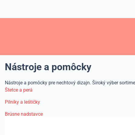
Nástroje a pomôcky
Nástroje a pomôcky pre nechtový dizajn. Široký výber sortim
Štetce a perá
Pilníky a leštičky
Brúsne nadstavce