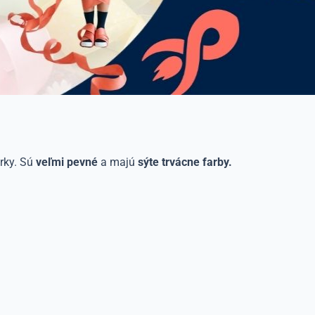
árky. Sú
veľmi pevné
a majú
sýte trvácne farby.