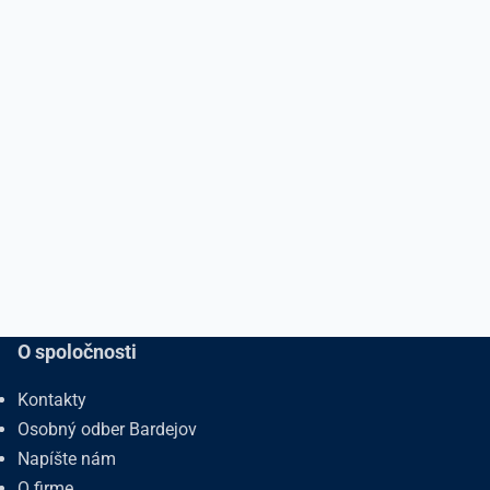
O spoločnosti
Kontakty
Osobný odber Bardejov
Napíšte nám
O firme