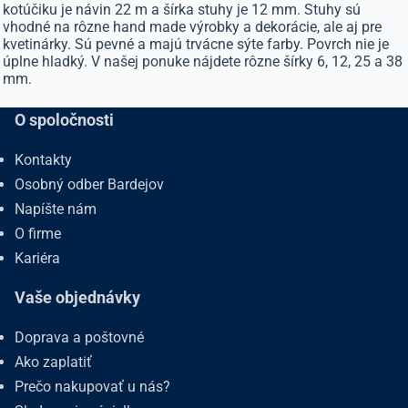
kotúčiku je návin 22 m a šírka stuhy je 12 mm. Stuhy sú
vhodné na rôzne hand made výrobky a dekorácie, ale aj pre
kvetinárky. Sú pevné a majú trvácne sýte farby. Povrch nie je
úplne hladký. V našej ponuke nájdete rôzne šírky 6, 12, 25 a 38
mm.
O spoločnosti
Kontakty
Osobný odber Bardejov
Napíšte nám
O firme
Kariéra
Vaše objednávky
Doprava a poštovné
Ako zaplatiť
Prečo nakupovať u nás?