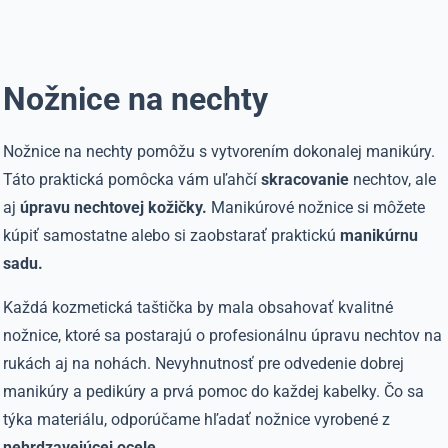
Nožnice na nechty
Nožnice na nechty pomôžu s vytvorením dokonalej manikúry.
Táto praktická pomôcka vám uľahčí
skracovanie
nechtov, ale
aj
úpravu nechtovej kožičky.
Manikúrové nožnice si môžete
kúpiť samostatne alebo si zaobstarať praktickú
manikúrnu
sadu.
Každá kozmetická taštička by mala obsahovať kvalitné
nožnice, ktoré sa postarajú o profesionálnu úpravu nechtov na
rukách aj na nohách. Nevyhnutnosť pre odvedenie dobrej
manikúry a pedikúry a prvá pomoc do každej kabelky. Čo sa
týka materiálu, odporúčame hľadať nožnice vyrobené z
nehrdzavejúcej ocele.