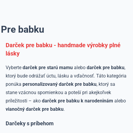
Pre babku
Darček pre babku - handmade výrobky plné
lásky
Vyberte
darček pre starú mamu
alebo
darček pre babku
,
ktorý bude odrážať úctu, lásku a vďačnosť. Táto kategória
ponúka
personalizovaný darček pre babku
, ktorý sa
stane vzácnou spomienkou a poteší pri akejkoľvek
príležitosti – ako
darček pre babku k narodeninám
alebo
vianočný darček pre babku
.
Darčeky s príbehom