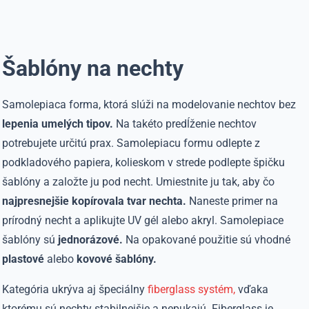
Šablóny na nechty
Samolepiaca forma, ktorá slúži na modelovanie nechtov bez
lepenia umelých tipov.
Na takéto predĺženie nechtov
potrebujete určitú prax. Samolepiacu formu odlepte z
podkladového papiera, kolieskom v strede podlepte špičku
šablóny a založte ju pod necht. Umiestnite ju tak, aby čo
najpresnejšie kopírovala tvar nechta.
Naneste primer na
prírodný necht a aplikujte UV gél alebo akryl. Samolepiace
šablóny sú
jednorázové.
Na opakované použitie sú vhodné
plastové
alebo
kovové šablóny.
Kategória ukrýva aj špeciálny
fiberglass systém,
vďaka
ktorému sú nechty stabilnejšie a nepukajú. Fiberglass je