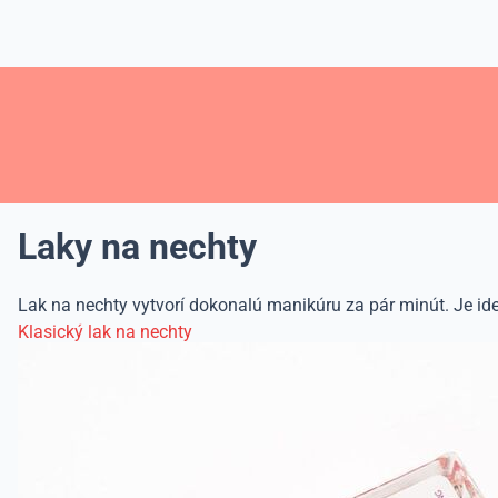
Laky na nechty
Lak na nechty vytvorí dokonalú manikúru za pár minút. Je ide
Klasický lak na nechty