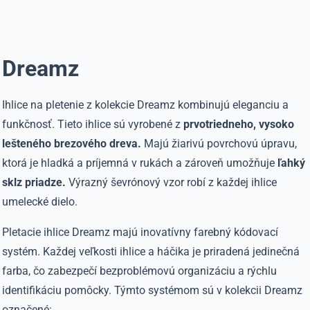
Dreamz
Ihlice na pletenie z kolekcie Dreamz kombinujú eleganciu a
funkčnosť. Tieto ihlice sú vyrobené z
prvotriedneho, vysoko
lešteného brezového dreva.
Majú žiarivú povrchovú úpravu,
ktorá je hladká a príjemná v rukách a zároveň umožňuje
ľahký
sklz priadze.
Výrazný ševrónový vzor robí z každej ihlice
umelecké dielo.
Pletacie ihlice Dreamz majú inovatívny farebný kódovací
systém. Každej veľkosti ihlice a háčika je priradená jedinečná
farba, čo zabezpečí bezproblémovú organizáciu a rýchlu
identifikáciu pomôcky. Týmto systémom sú v kolekcii Dreamz
označené: