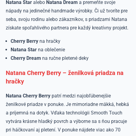
Natana Star
alebo
Natana Dream
a premeňte svoje
nápady na jedinečné handmade výrobky. Či už tvoríte pre
seba, svoju rodinu alebo zákazníkov, s priadzami Natana
získate spoľahlivého partnera pre každý kreatívny projekt.
Cherry Berry
na hračky
Natana Star
na oblečenie
Cherry Dream
na ručne pletené deky
Natana Cherry Berry – ženilková priadza na
hračky
Natana Cherry Berry
patrí medzi najobľúbenejšie
ženilkové priadze v ponuke. Je mimoriadne mäkká, hebká
a príjemná na dotyk. Vďaka technológii Smooth Touch
vytvára krásne hladký povrch a výborne sa s ňou pracuje
pri háčkovaní aj pletení. V ponuke nájdete viac ako 70