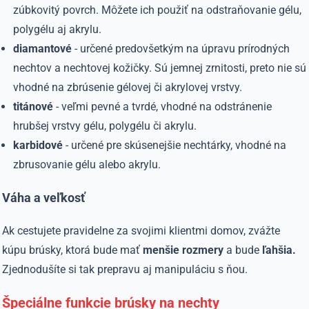
zúbkovitý povrch. Môžete ich použiť na odstraňovanie gélu,
polygélu aj akrylu.
diamantové
- určené predovšetkým na úpravu prírodných
nechtov a nechtovej kožičky. Sú jemnej zrnitosti, preto nie sú
vhodné na zbrúsenie gélovej či akrylovej vrstvy.
titánové
- veľmi pevné a tvrdé, vhodné na odstránenie
hrubšej vrstvy gélu, polygélu či akrylu.
karbidové
- určené pre skúsenejšie nechtárky, vhodné na
zbrusovanie gélu alebo akrylu.
Váha a veľkosť
Ak cestujete pravidelne za svojimi klientmi domov, zvážte
kúpu brúsky, ktorá bude mať
menšie rozmery
a bude
ľahšia.
Zjednodušíte si tak prepravu aj manipuláciu s ňou.
Špeciálne funkcie brúsky na nechty