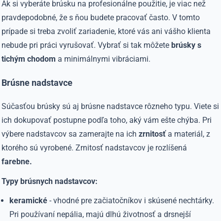
Ak si vyberáte brúsku na profesionálne použitie, je viac než
pravdepodobné, že s ňou budete pracovať často. V tomto
prípade si treba zvoliť zariadenie, ktoré vás ani vášho klienta
nebude pri práci vyrušovať. Vybrať si tak môžete
brúsky s
tichým chodom
a minimálnymi vibráciami.
Brúsne nadstavce
Súčasťou brúsky sú aj brúsne nadstavce rôzneho typu. Viete si
ich dokupovať postupne podľa toho, aký vám ešte chýba. Pri
výbere nadstavcov sa zamerajte na ich
zrnitosť
a materiál, z
ktorého sú vyrobené. Zrnitosť nadstavcov je rozlíšená
farebne.
Typy brúsnych nadstavcov:
keramické
- vhodné pre začiatočníkov i skúsené nechtárky.
Pri používaní nepália, majú dlhú životnosť a drsnejší