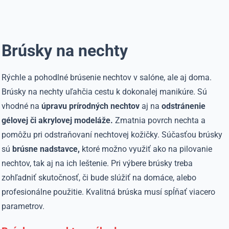
Brúsky na nechty
Rýchle a pohodlné brúsenie nechtov v salóne, ale aj doma.
Brúsky na nechty uľahčia cestu k dokonalej manikúre. Sú
vhodné na
úpravu prírodných nechtov
aj na
odstránenie
gélovej či akrylovej modeláže.
Zmatnia povrch nechta a
pomôžu pri odstraňovaní nechtovej kožičky. Súčasťou brúsky
sú
brúsne nadstavce,
ktoré možno využiť ako na pilovanie
nechtov, tak aj na ich leštenie. Pri výbere brúsky treba
zohľadniť skutočnosť, či bude slúžiť na domáce, alebo
profesionálne použitie. Kvalitná brúska musí spĺňať viacero
parametrov.