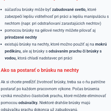
súčasťou brúsky môže byť
zabudované svetlo,
ktoré
zabezpečí lepšiu viditeľnosť pri práci a lepšiu manipuláciu s
nechtom (napr. pri odstraňovaní zarastajúcich nechtov)
pomocou brúsky na gélové nechty môžete pilovať aj
prirodzené nechty
existujú brúsky na nechty, ktoré možno použiť aj na
mokrú
pedikúru,
ale aj brúsky s
odsávaním prachu či brúsky s
vodou,
ktorá chladí nadstavec pri práci
Ako sa postarať o brúsku na nechty
Ak si chcete predĺžiť životnosť brúsky, treba sa o ňu patrične
postarať po každom pracovnom výkone. Počas brúsenia
vzniká množstvo čiastočiek prachu, ktoré môžete eliminovať
pomocou
odsávačky.
Niektoré drahšie brúsky majú
odsávačku prachu dokonca už zabudovanú.