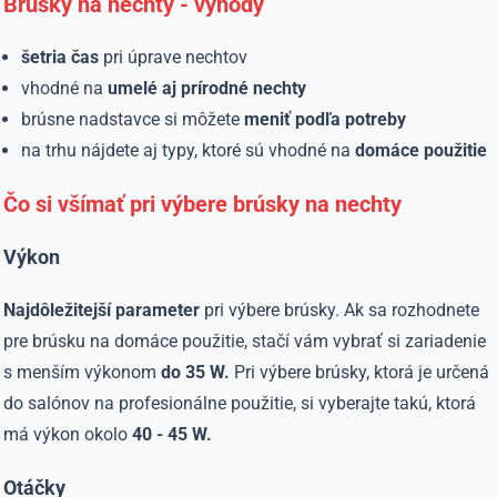
Brúsky na nechty - výhody
šetria čas
pri úprave nechtov
vhodné na
umelé aj prírodné nechty
brúsne nadstavce si môžete
meniť podľa potreby
na trhu nájdete aj typy, ktoré sú vhodné na
domáce použitie
Čo si všímať pri výbere brúsky na nechty
Výkon
Najdôležitejší parameter
pri výbere brúsky. Ak sa rozhodnete
pre brúsku na domáce použitie, stačí vám vybrať si zariadenie
s menším výkonom
do 35 W.
Pri výbere brúsky, ktorá je určená
do salónov na profesionálne použitie, si vyberajte takú, ktorá
má výkon okolo
40 - 45 W.
Otáčky