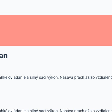
fan
ké ovládanie a silný sací výkon. Nasáva prach až zo vzdialenost
hké ovládanie a silný sací výkon. Nasáva prach až zo vzdialeno