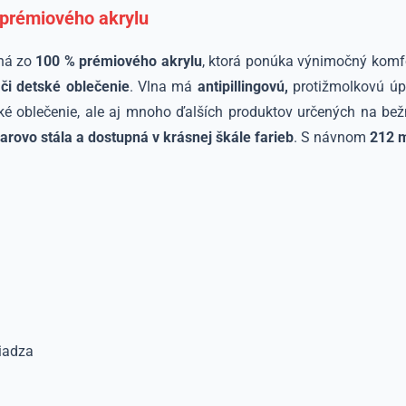
 prémiového akrylu
ená zo
100 % prémiového akrylu
, ktorá ponúka výnimočný komf
y či detské oblečenie
. Vlna má
antipillingovú,
protižmolkovú úp
tské oblečenie, ale aj mnoho ďalších produktov určených na be
arovo stála a dostupná v krásnej škále farieb
. S návnom
212 m
riadza