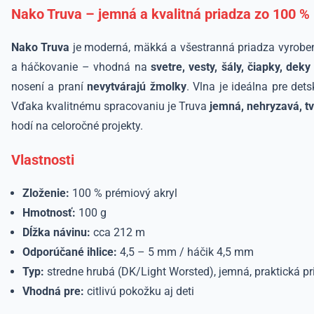
Nako Truva – jemná a kvalitná priadza zo 100 %
Nako Truva
je moderná, mäkká a všestranná priadza vyrob
a háčkovanie – vhodná na
svetre, vesty, šály, čiapky, dek
nosení a praní
nevytvárajú žmolky
. Vlna je ideálna pre de
Vďaka kvalitnému spracovaniu je Truva
jemná, nehryzavá, tv
hodí na celoročné projekty.
Vlastnosti
Zloženie:
100 % prémiový akryl
Hmotnosť:
100 g
Dĺžka návinu:
cca 212 m
Odporúčané ihlice:
4,5 – 5 mm / háčik 4,5 mm
Typ:
stredne hrubá (DK/Light Worsted), jemná, praktická p
Vhodná pre:
citlivú pokožku aj deti