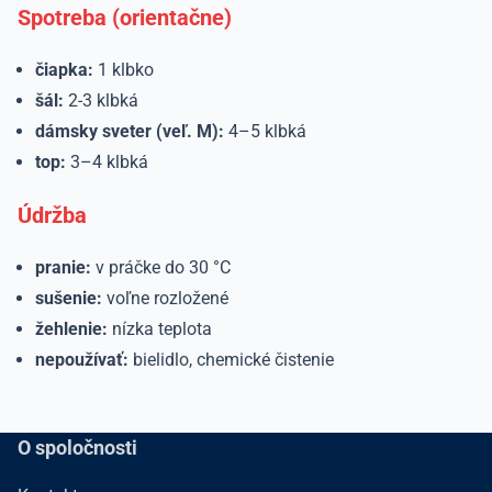
Spotreba (orientačne)
čiapka:
1 klbko
šál:
2-3 klbká
dámsky sveter (veľ. M):
4–5 klbká
top:
3–4 klbká
Údržba
pranie:
v práčke do 30 °C
sušenie:
voľne rozložené
žehlenie:
nízka teplota
nepoužívať:
bielidlo, chemické čistenie
O spoločnosti