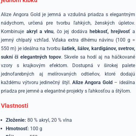
jednom klbku
Alize Angora Gold je jemná a vzdušná priadza s elegantným
nádychom, určená pre tvorbu ľahkých, ženských úpletov.
Kombinuje
akryl a vlnu
, čo jej dodáva
hebkosť, hrejivosť
a
jemný chlpatý vzhľad. Vďaka extra dlhému návinu (100 g =
550 m) je ideálna na tvorbu
šatiek, šálov, kardigánov, svetrov,
sukní či elegantných topov
. Skvele sa hodí aj na háčkované
vzory s krajkovým efektom. Dostupná v širokej palete
jednofarebných aj melírovaných odtieňov, ktoré dodajú
každému výtvoru jedinečný štýl.
Alize Angora Gold
– ideálna
priadza pre jemné a elegantné projekty s ľahkosťou a štýlom.
Vlastnosti
Zloženie:
80 % akryl, 20 % vlna
Hmotnosť:
100 g