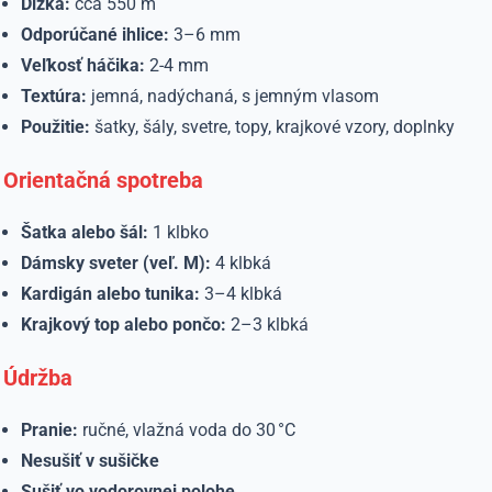
Dĺžka:
cca 550 m
Odporúčané ihlice:
3–6 mm
Veľkosť háčika:
2-4 mm
Textúra:
jemná, nadýchaná, s jemným vlasom
Použitie:
šatky, šály, svetre, topy, krajkové vzory, doplnky
Orientačná spotreba
Šatka alebo šál:
1 klbko
Dámsky sveter (veľ. M):
4 klbká
Kardigán alebo tunika:
3–4 klbká
Krajkový top alebo pončo:
2–3 klbká
Údržba
Pranie:
ručné, vlažná voda do 30 °C
Nesušiť v sušičke
Sušiť vo vodorovnej polohe