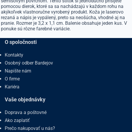
semišovým povrchom. Tento štítok si jednoducho prišijete
pomocou dierok, ktoré sa sa nachádzajú v každom rohu na
akýkoľvek vlastnoručne vyrobený produkt. Koža je laserovo
rezaná a nápis je vypálený, preto sa neošúcha, vhodné aj na
pranie. Rozmer je 3,2 x 1,1 cm. Balenie obsahuje jeden kus. V
ponuke sú rôzne farebné variácie.
O spoločnosti
Kontakty
Osobný odber Bardejov
Napíšte nám
O firme
Kariéra
Vaše objednávky
Doprava a poštovné
Ako zaplatiť
Prečo nakupovať u nás?