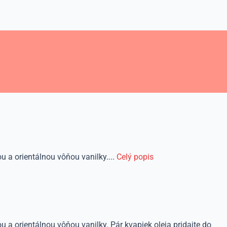
 a orientálnou vôňou vanilky....
Celý popis
 a orientálnou vôňou vanilky. Pár kvapiek oleja pridajte do