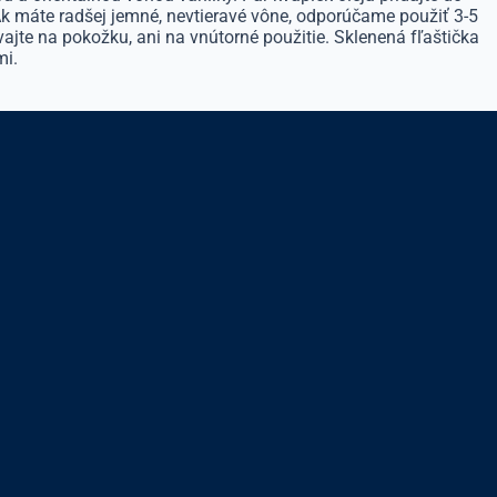
 Ak máte radšej jemné, nevtieravé vône, odporúčame použiť 3-5
vajte na pokožku, ani na vnútorné použitie. Sklenená fľaštička
mi.