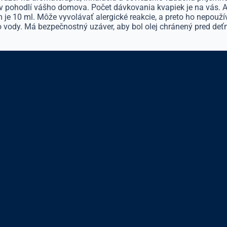
ku v pohodlí vášho domova. Počet dávkovania kvapiek je na vás.
m je 10 ml. Môže vyvolávať alergické reakcie, a preto ho nepouží
vody. Má bezpečnostný uzáver, aby bol olej chránený pred deť