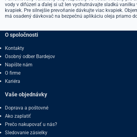
vody v difúzeri a ďalej si už len vychutnávajte sladkú vanil
kvapiek. Pre silnejšie prevoňanie dávkujte viac kvapiek. Obje
má osadený dávkovač na bezpečnú aplikáciu oleja priamo do 
O spoločnosti
Kontakty
Osobný odber Bardejov
Napíšte nám
O firme
Kariéra
Vaše objednávky
Doprava a poštovné
Ako zaplatiť
Prečo nakupovať u nás?
Sledovanie zásielky