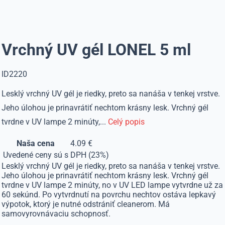
Vrchný UV gél LONEL 5 ml
ID2220
Lesklý vrchný UV gél je riedky, preto sa nanáša v tenkej vrstve.
Jeho úlohou je prinavrátiť nechtom krásny lesk. Vrchný gél
tvrdne v UV lampe 2 minúty,...
Celý popis
Naša cena
4.09 €
Uvedené ceny sú s DPH (23%)
Lesklý vrchný UV gél je riedky, preto sa nanáša v tenkej vrstve.
Jeho úlohou je prinavrátiť nechtom krásny lesk. Vrchný gél
tvrdne v UV lampe 2 minúty, no v UV LED lampe vytvrdne už za
60 sekúnd. Po vytvrdnutí na povrchu nechtov ostáva lepkavý
výpotok, ktorý je nutné odstrániť cleanerom. Má
samovyrovnávaciu schopnosť.