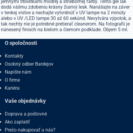
jemnými trblietkami modrej a striebornej farby. Tento gél lak
dodá vášmu zdobeniu krásny žiarivý lesk. Nanášajte na záver
v tenkej vrstve a nechajte vytvrdnúť v UV lampe na 2 minúty
alebo v UV /LED lampe 30 až 60 sekúnd. Nevytvára výpotok, a
tak nechty nie je potrebné pretierať cleanerom. Na fotografii je
nanesený finisch na bielom a čiernom podklade. Objem 5 ml.
O spoločnosti
Kontakty
Osobný odber Bardejov
Napíšte nám
O firme
Kariéra
Vaše objednávky
Doprava a poštovné
Ako zaplatiť
Prečo nakupovať u nás?