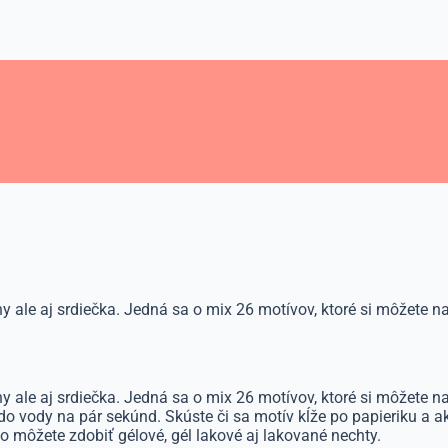
ány ale aj srdiečka. Jedná sa o mix 26 motívov, ktoré si môžete
pány ale aj srdiečka. Jedná sa o mix 26 motívov, ktoré si môžet
do vody na pár sekúnd. Skúste či sa motív kĺže po papieriku a a
o môžete zdobiť gélové, gél lakové aj lakované nechty.