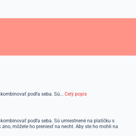
 nakombinovať podľa seba. Sú...
Celý popis
e nakombinovať podľa seba. Sú umiestnené na platíčku s
k áno, môžete ho preniesť na necht. Aby ste ho mohli na