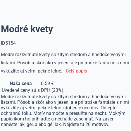
Modré kvety
ID5154
Modré rozkvitnuté kvety so žltým stredom a hnedočervenými
listami. Pôsobia skôr ako v jeseni ale pri troške fantázie s nimi
vykúzlite aj veľmi pekné letné...
Celý popis
Naša cena
0.59 €
Uvedené ceny sú s DPH (23%)
Modré rozkvitnuté kvety so žltým stredom a hnedočervenými
listami. Pôsobia skôr ako v jeseni ale pri troške fantázie s nimi
vykúzlite aj veľmi pekné letné zdobenie nechtov. Odlepte
ochrannú fóliu. Motív namočte a presuňte na necht. Mokrým
papierikom ho prihlaďte a nechajte zaschnúť. Na záver
naneste lak, gél, alebo gél lak. Nájdete tu 20 motívov.