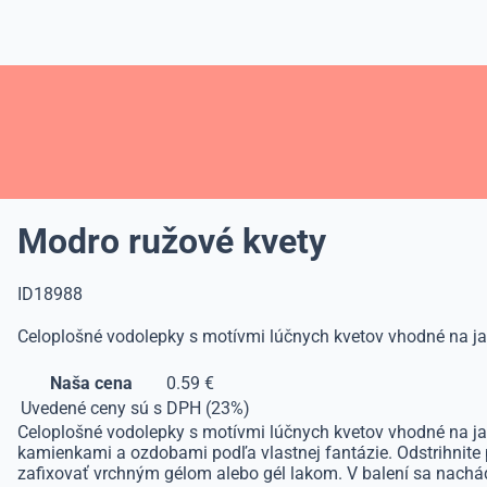
Modro ružové kvety
ID18988
Celoplošné vodolepky s motívmi lúčnych kvetov vhodné na jarn
Naša cena
0.59 €
Uvedené ceny sú s DPH (23%)
Celoplošné vodolepky s motívmi lúčnych kvetov vhodné na jarn
kamienkami a ozdobami podľa vlastnej fantázie. Odstrihnite 
zafixovať vrchným gélom alebo gél lakom. V balení sa nachá