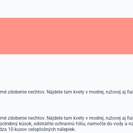
é zdobenie nechtov. Nájdete tam kvety v modrej, ružovej aj fial
é zdobenie nechtov. Nájdete tam kvety v modrej, ružovej aj fia
potrebný kúsok, odstráňte ochrannú fóliu, namočte do vody a ná
dza 10 kusov celoplošných nálepiek.