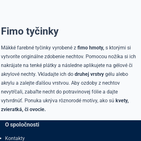
Fimo tyčinky
Mäkké farebné tyčinky vyrobené z
fimo hmoty,
s ktorými si
vytvoríte originálne zdobenie nechtov. Pomocou nožíka si ich
nakrájate na tenké plátky a následne aplikujete na gélové či
akrylové nechty. Vkladajte ich do
druhej vrstvy
gélu alebo
akrylu a zalejte ďalšou vrstvou. Aby ozdoby z nechtov
nevytŕčali, zabaľte necht do potravinovej fólie a dajte
vytvrdnúť. Ponuka ukrýva rôznorodé motívy, ako sú
kvety,
zvieratká, či ovocie.
O spoločnosti
Kontakty