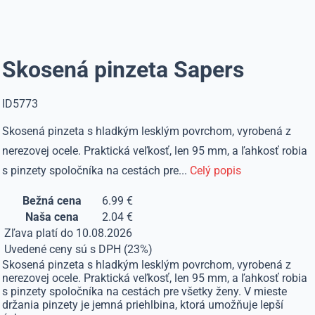
Skosená pinzeta Sapers
ID5773
Skosená pinzeta s hladkým lesklým povrchom, vyrobená z
nerezovej ocele. Praktická veľkosť, len 95 mm, a ľahkosť robia
s pinzety spoločníka na cestách pre...
Celý popis
Bežná cena
6.99 €
Naša cena
2.04 €
Zľava platí do 10.08.2026
Uvedené ceny sú s DPH (23%)
Skosená pinzeta s hladkým lesklým povrchom, vyrobená z
nerezovej ocele. Praktická veľkosť, len 95 mm, a ľahkosť robia
s pinzety spoločníka na cestách pre všetky ženy. V mieste
držania pinzety je jemná priehlbina, ktorá umožňuje lepší