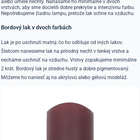
alebo umelé nechty. Nanášame ho minimálne v dvoch
vrstvách, aby sme docielili dobre prekrytie a intenzívnu farbu.
Nepotrebujeme žiadnu lampu, pretože lak schne na vzduchu.
Bordový lak v dvoch farbách
Lak je po uschnutí matný, čo ho odlišuje od iných lakov.
Štetcom nanesieme lak na prírodný necht v tenkej vrstve a
necháme uschnúť na vzduchu. Vrstvy zopakujeme minimálne
2 krát. Bordový lak je stredne hustý a dobre pigmentovaný.
Môžeme ho naniesť aj na akrylovú alebo gélovú modeláž.