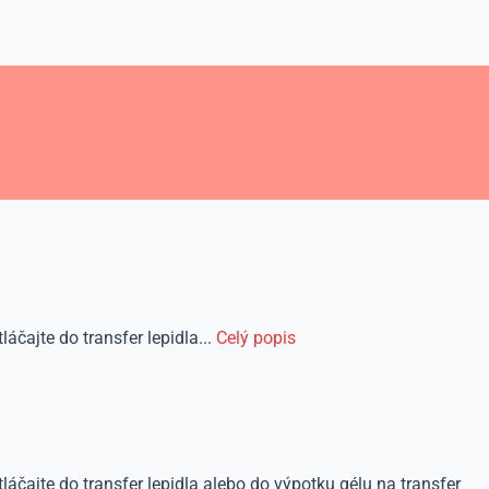
áčajte do transfer lepidla...
Celý popis
láčajte do transfer lepidla alebo do výpotku gélu na transfer