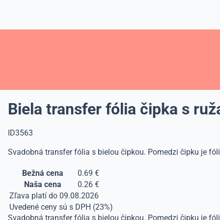
Biela transfer fólia čipka s r
ID3563
Svadobná transfer fólia s bielou čipkou. Pomedzi čipku je fóli
Bežná cena
0.69 €
Naša cena
0.26 €
Zľava platí do 09.08.2026
Uvedené ceny sú s DPH (23%)
Svadobná transfer fólia s bielou čipkou. Pomedzi čipku je fóli