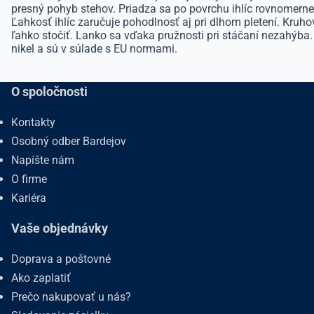
presný pohyb stehov. Priadza sa po povrchu ihlíc rovnomerne 
Ľahkosť ihlíc zaručuje pohodlnosť aj pri dlhom pletení. Kruho
ľahko stočiť. Lanko sa vďaka pružnosti pri stáčaní nezahýba.
nikel a sú v súlade s EU normami.
O spoločnosti
Kontakty
Osobný odber Bardejov
Napíšte nám
O firme
Kariéra
Vaše objednávky
Doprava a poštovné
Ako zaplatiť
Prečo nakupovať u nás?