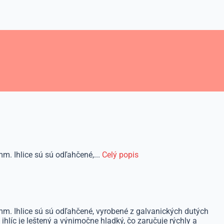
m. Ihlice sú sú odľahčené,...
Celý popis
 mm. Ihlice sú sú odľahčené, vyrobené z galvanických dutých
hlíc je leštený a výnimočne hladký, čo zaručuje rýchly a