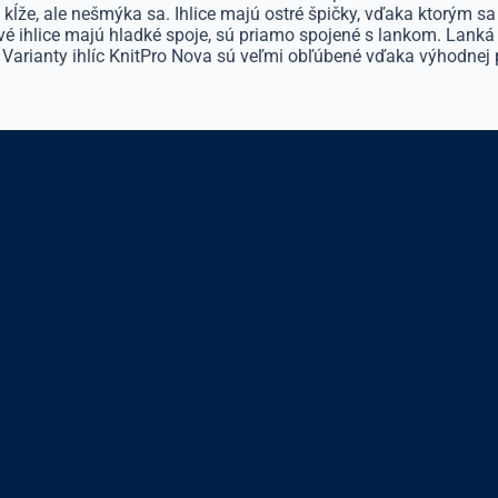
kĺže, ale nešmýka sa. Ihlice majú ostré špičky, vďaka ktorým sa
vé ihlice majú hladké spoje, sú priamo spojené s lankom. Lanká 
 Varianty ihlíc KnitPro Nova sú veľmi obľúbené vďaka výhodnej p