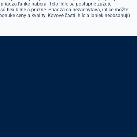
 priadza ľahko naberá. Telo ihlíc sa postupne zužuje.
sú flexibilné a pružné. Priadza sa nezachytáva, ihlice môžte
onuke ceny a kvality. Kovové časti ihlíc a laniek neobsahujú