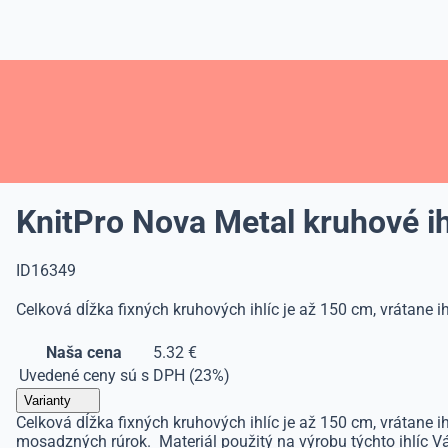
KnitPro Nova Metal kruhové i
ID16349
Celková dĺžka fixných kruhových ihlíc je až 150 cm, vrátane i
Naša cena
5.32 €
Uvedené ceny sú s DPH (23%)
Varianty
Celková dĺžka fixných kruhových ihlíc je až 150 cm, vrátane 
mosadzných rúrok. Materiál použitý na výrobu týchto ihlíc Vá