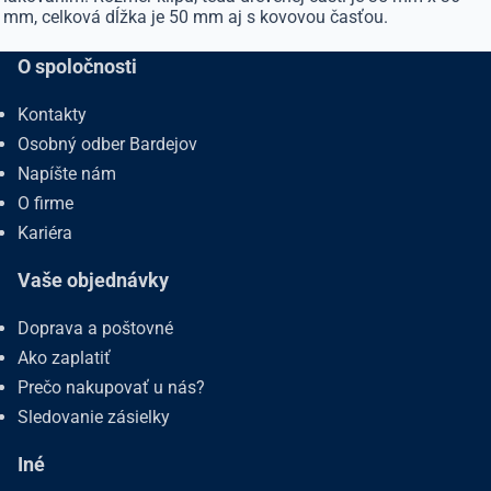
mm, celková dĺžka je 50 mm aj s kovovou časťou.
O spoločnosti
Kontakty
Osobný odber Bardejov
Napíšte nám
O firme
Kariéra
Vaše objednávky
Doprava a poštovné
Ako zaplatiť
Prečo nakupovať u nás?
Sledovanie zásielky
Iné