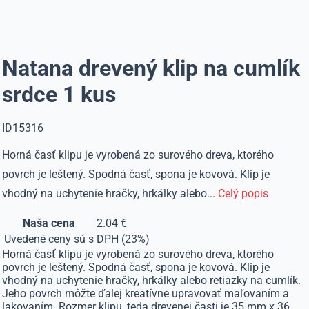
Natana drevený klip na cumlík
srdce 1 kus
ID15316
Horná časť klipu je vyrobená zo surového dreva, ktorého
povrch je leštený. Spodná časť, spona je kovová. Klip je
vhodný na uchytenie hračky, hrkálky alebo...
Celý popis
Naša cena
2.04 €
Uvedené ceny sú s DPH (23%)
Horná časť klipu je vyrobená zo surového dreva, ktorého
povrch je leštený. Spodná časť, spona je kovová. Klip je
vhodný na uchytenie hračky, hrkálky alebo retiazky na cumlík.
Jeho povrch môžte ďalej kreatívne upravovať maľovaním a
lakovaním. Rozmer klipu, teda drevenej časti je 35 mm x 36