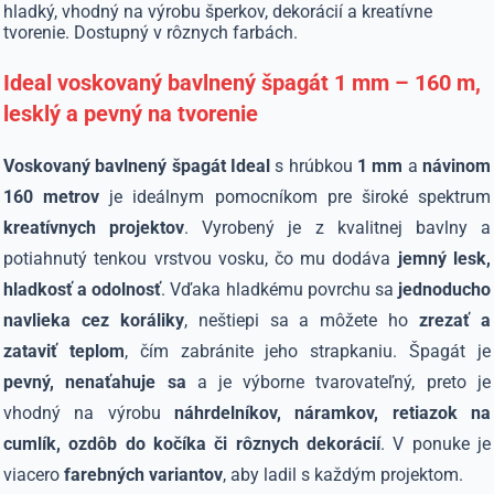
hladký, vhodný na výrobu šperkov, dekorácií a kreatívne
tvorenie. Dostupný v rôznych farbách.
Ideal voskovaný bavlnený špagát 1 mm – 160 m,
lesklý a pevný na tvorenie
Voskovaný bavlnený špagát Ideal
s hrúbkou
1 mm
a
návinom
160 metrov
je ideálnym pomocníkom pre široké spektrum
kreatívnych projektov
. Vyrobený je z kvalitnej bavlny a
potiahnutý tenkou vrstvou vosku, čo mu dodáva
jemný lesk,
hladkosť a odolnosť
. Vďaka hladkému povrchu sa
jednoducho
navlieka cez koráliky
, neštiepi sa a môžete ho
zrezať a
zataviť teplom
, čím zabránite jeho strapkaniu. Špagát je
pevný, nenaťahuje sa
a je výborne tvarovateľný, preto je
vhodný na výrobu
náhrdelníkov, náramkov, retiazok na
cumlík, ozdôb do kočíka či rôznych dekorácií
. V ponuke je
viacero
farebných variantov
, aby ladil s každým projektom.