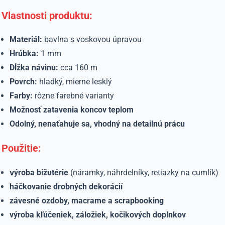
Vlastnosti produktu:
Materiál:
bavlna s voskovou úpravou
Hrúbka:
1 mm
Dĺžka návinu:
cca 160 m
Povrch:
hladký, mierne lesklý
Farby:
rôzne farebné varianty
Možnosť zatavenia koncov teplom
Odolný, nenaťahuje sa, vhodný na detailnú prácu
Použitie:
v
ýroba bižutérie
(náramky, náhrdelníky, retiazky na cumlík)
háčkovanie drobných dekorácií
závesné ozdoby, macrame a scrapbooking
výroba kľúčeniek, záložiek, kočikových doplnkov