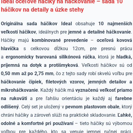
Ideal oceľové háčiky na háčkovanie – sada 10
háčikov na detaily a úzke stehy
Originálna sada háčikov Ideal
obsahuje
10 najmenších
veľkostí háčikov
, ideálnych pre
jemné a detailné háčkovanie
.
Háčiky majú
kombinované prevedenie
–
oceľová kovová
hlavička
s celkovou dĺžkou 12cm, pre presnú prácu
a
ergonomicky tvarovaná silikónová rúčka
, ktorá je
hladká,
príjemná na dotyk a protišmyková
. Veľkosti háčikov sú od
0,50 mm až po 2,75 mm
, čo z tejto sady robí skvelú voľbu pre
háčkovanie čipiek, filetových vzorov, jemných detailov a
mikroháčkovanie
. Každý háčik má
vyznačenú veľkosť priamo
na rukoväti
a pre ľahšiu orientáciu je každý aj
farebne
odlíšený
. Celý set je uložený v
pevnom plastovom obale
, ktorý
chráni háčiky a zároveň slúži na praktické skladovanie.
Ľahké,
odolné a komfortné pri používaní
– tieto háčiky sú výbornou
voľbou pre každého, kto sa venuje jemnej ručnej práci.