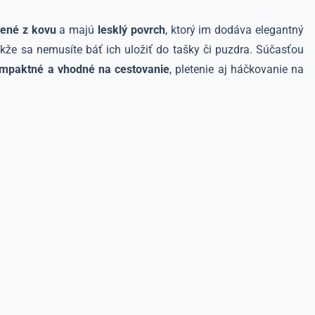
ené z kovu
a majú
lesklý povrch
, ktorý im dodáva elegantný
akže sa nemusíte báť ich uložiť do tašky či puzdra. Súčasťou
mpaktné a vhodné na cestovanie
, pletenie aj háčkovanie na