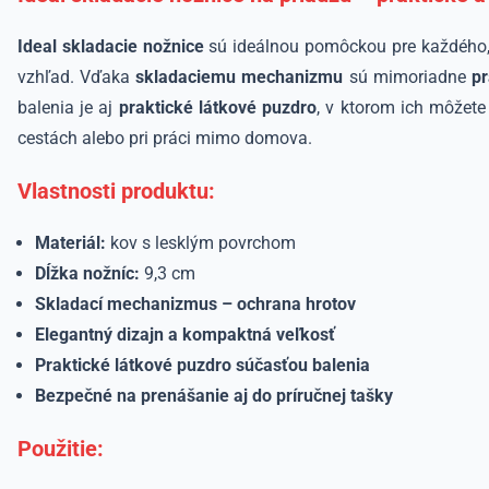
Ideal skladacie nožnice
sú ideálnou pomôckou pre každého,
vzhľad. Vďaka
skladaciemu mechanizmu
sú mimoriadne
pr
balenia je aj
praktické látkové puzdro
, v ktorom ich môžet
cestách alebo pri práci mimo domova.
Vlastnosti produktu:
Materiál:
kov s lesklým povrchom
Dĺžka nožníc:
9,3 cm
Skladací mechanizmus – ochrana hrotov
Elegantný dizajn a kompaktná veľkosť
Praktické látkové puzdro súčasťou balenia
Bezpečné na prenášanie aj do príručnej tašky
Použitie: