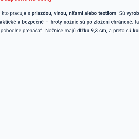
 kto pracuje s
priazdou, vlnou, niťami alebo textilom
. Sú
vyrob
aktické a bezpečné
–
hroty nožníc sú po zložení chránené
, t
e pohodlne prenášať. Nožnice majú
dĺžku 9,3 cm
, a preto sú
ko