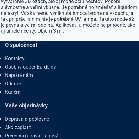
vytváranie 3D ozdôb, ale aj modeláciu nechtov. Pôsobí
slávnostne a veľmi vkusne. Je potrebné ho zmiešať s liquidom
na akryl. Vďaka nemu vzniknutá hmota tvrdne na vzduchu, a
tak pri práci s ním nie je potrebná UV lampa. Takáto modeláž
je pevná a veľmi odolná. Aplikovať ju môžete na prírodné, ako
aj umelé nechty. Objem 3 ml.
O spoločnosti
Kontakty
Osobný odber Bardejov
Napíšte nám
O firme
Kariéra
Vaše objednávky
Doprava a poštovné
Ako zaplatiť
Prečo nakupovať u nás?