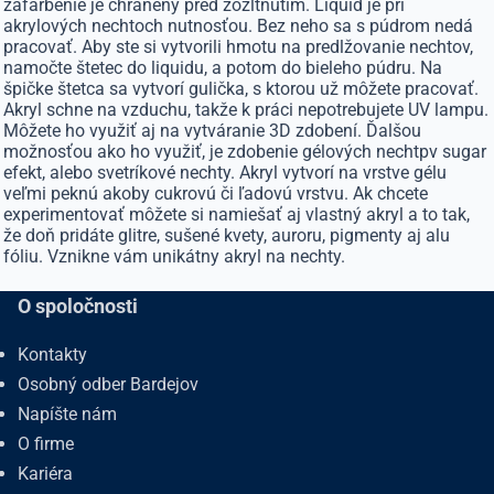
zafarbenie je chránený pred zožltnutím. Liquid je pri
akrylových nechtoch nutnosťou. Bez neho sa s púdrom nedá
pracovať. Aby ste si vytvorili hmotu na predlžovanie nechtov,
namočte štetec do liquidu, a potom do bieleho púdru. Na
špičke štetca sa vytvorí gulička, s ktorou už môžete pracovať.
Akryl schne na vzduchu, takže k práci nepotrebujete UV lampu.
Môžete ho využiť aj na vytváranie 3D zdobení. Ďalšou
možnosťou ako ho využiť, je zdobenie gélových nechtpv sugar
efekt, alebo svetríkové nechty. Akryl vytvorí na vrstve gélu
veľmi peknú akoby cukrovú či ľadovú vrstvu. Ak chcete
experimentovať môžete si namiešať aj vlastný akryl a to tak,
že doň pridáte glitre, sušené kvety, auroru, pigmenty aj alu
fóliu. Vznikne vám unikátny akryl na nechty.
O spoločnosti
Kontakty
Osobný odber Bardejov
Napíšte nám
O firme
Kariéra