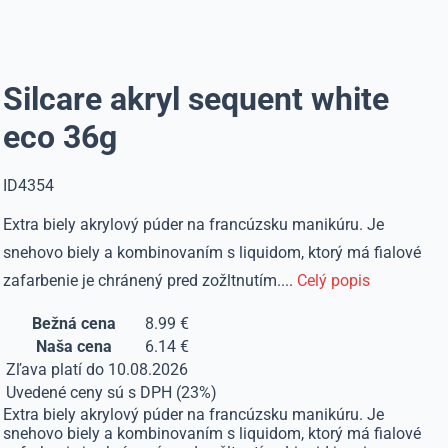
Silcare akryl sequent white
eco 36g
ID4354
Extra biely akrylový púder na francúzsku manikúru. Je
snehovo biely a kombinovaním s liquidom, ktorý má fialové
zafarbenie je chránený pred zožltnutím....
Celý popis
Bežná cena
8.99 €
Naša cena
6.14 €
Zľava platí do 10.08.2026
Uvedené ceny sú s DPH (23%)
Extra biely akrylový púder na francúzsku manikúru. Je
snehovo biely a kombinovaním s liquidom, ktorý má fialové