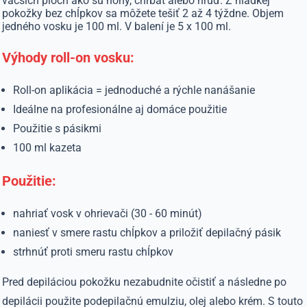
väčších plôch ako sú nohy, chrbát alebo hruď. Z hladkej
pokožky bez chĺpkov sa môžete tešiť 2 až 4 týždne. Objem
jedného vosku je 100 ml. V balení je 5 x 100 ml.
Výhody roll-on vosku:
Roll-on aplikácia = jednoduché a rýchle nanášanie
Ideálne na profesionálne aj domáce použitie
Použitie s pásikmi
100 ml kazeta
Použitie:
nahriať vosk v ohrievači (30 - 60 minút)
naniesť v smere rastu chĺpkov a priložiť depilačný pásik
strhnúť proti smeru rastu chĺpkov
Pred depiláciou pokožku nezabudnite očistiť a následne po
depilácii použite podepilačnú emulziu, olej alebo krém. S touto