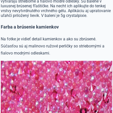
vytvárajú strieborné a fialovo modré odlesky. Sú balené v
luxusnej brúsenej fľaštičke. Na necht ich aplikujte do tenkej
vrstvy nevytvrdnutého vrchného gélu. Aplikáciu aj upratovanie
uľahčí priložený lievik. V balení je 5g crystalpixie.
Farba a brúsenie kamienkov
Na fotke je vidieť detail kamienkov a ako su zbrúsené.
Súčasťou sú aj malinovo ružové perličky so striebornými a
fialovo modrými odleskami.