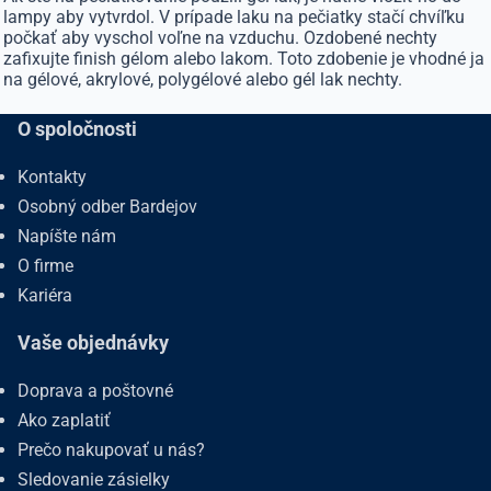
lampy aby vytvrdol. V prípade laku na pečiatky stačí chvíľku
počkať aby vyschol voľne na vzduchu. Ozdobené nechty
zafixujte finish gélom alebo lakom. Toto zdobenie je vhodné ja
na gélové, akrylové, polygélové alebo gél lak nechty.
O spoločnosti
Kontakty
Osobný odber Bardejov
Napíšte nám
O firme
Kariéra
Vaše objednávky
Doprava a poštovné
Ako zaplatiť
Prečo nakupovať u nás?
Sledovanie zásielky