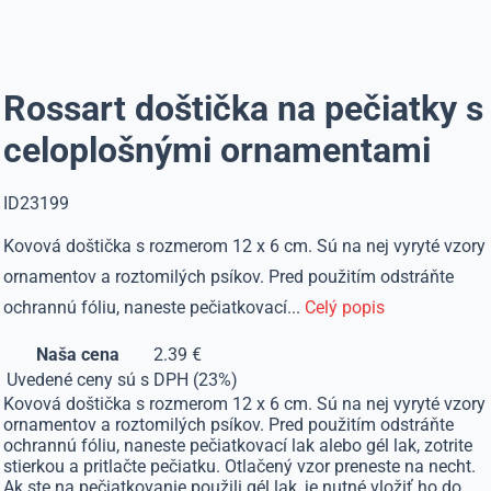
Rossart doštička na pečiatky s
celoplošnými ornamentami
ID23199
Kovová doštička s rozmerom 12 x 6 cm. Sú na nej vyryté vzory
ornamentov a roztomilých psíkov. Pred použitím odstráňte
ochrannú fóliu, naneste pečiatkovací...
Celý popis
Naša cena
2.39 €
Uvedené ceny sú s DPH (23%)
Kovová doštička s rozmerom 12 x 6 cm. Sú na nej vyryté vzory
ornamentov a roztomilých psíkov. Pred použitím odstráňte
ochrannú fóliu, naneste pečiatkovací lak alebo gél lak, zotrite
stierkou a pritlačte pečiatku. Otlačený vzor preneste na necht.
Ak ste na pečiatkovanie použili gél lak, je nutné vložiť ho do