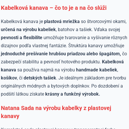
Kabelková kanava – čo to je a na čo slúži
Kabelková kanava je
plastová mriežka
so štvorcovými okami,
určená na výrobu kabeliek
, batohov a tašiek. Vďaka svojej
pevnosti a flexibilite
umožňuje tvarovanie a vyšívanie rôznych
dizajnov podľa vlastnej fantázie. Štruktúra kanavy umožňuje
jednoduché prešívanie hrubšou priadzou alebo špagátom,
čo
zabezpečí stabilitu a pevnosť hotového produktu.
Kabelková
kanava
sa používa najmä na výrobu
handmade kabeliek
,
košíkov
, či
detských tašiek
. Je ideálnym základom pre tvorbu
originálnych módnych a bytových doplnkov. Po dozdobení a
podšití látkou získate
krásny a funkčný výrobok.
Natana Sada na výrobu kabelky z plastovej
kanavy