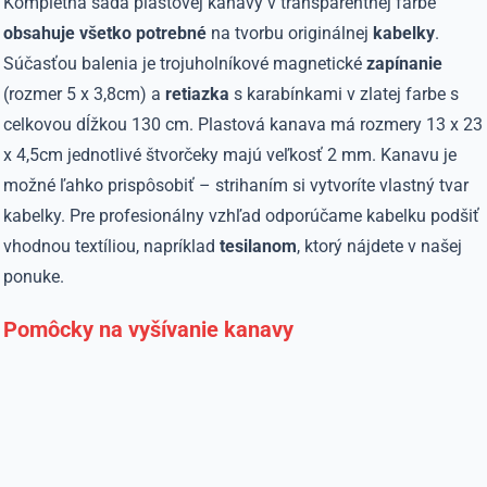
Kompletná sada plastovej kanavy v transparentnej farbe
obsahuje všetko potrebné
na tvorbu originálnej
kabelky
.
Súčasťou balenia je trojuholníkové magnetické
zapínanie
(rozmer 5 x 3,8cm) a
retiazka
s karabínkami v zlatej farbe s
celkovou dĺžkou 130 cm. Plastová kanava má rozmery 13 x 23
x 4,5cm jednotlivé štvorčeky majú veľkosť 2 mm. Kanavu je
možné ľahko prispôsobiť – strihaním si vytvoríte vlastný tvar
kabelky. Pre profesionálny vzhľad odporúčame kabelku podšiť
vhodnou textíliou, napríklad
tesilanom
, ktorý nájdete v našej
ponuke.
Pomôcky na vyšívanie kanavy