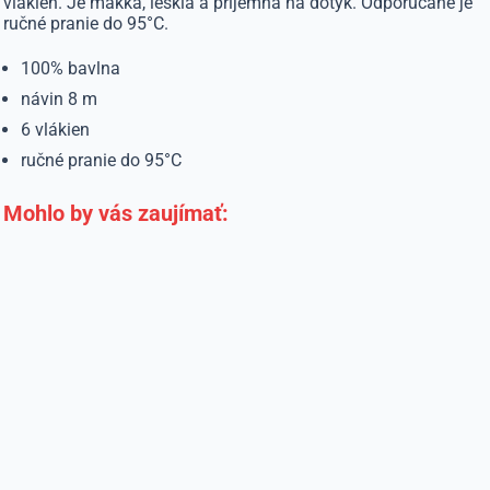
vlákien. Je mäkká, lesklá a príjemná na dotyk. Odporúčané je
ručné pranie do 95°C.
100% bavlna
návin 8 m
6 vlákien
ručné pranie do 95°C
Mohlo by vás zaujímať: