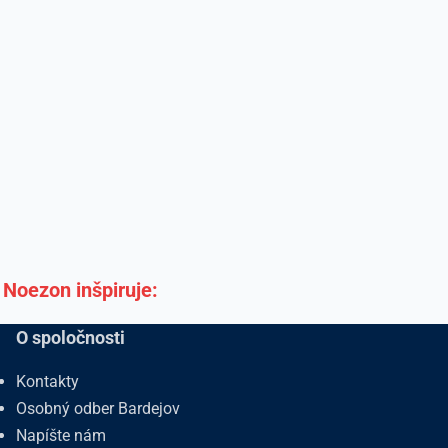
Noezon inšpiruje:
O spoločnosti
Kontakty
Osobný odber Bardejov
Napíšte nám