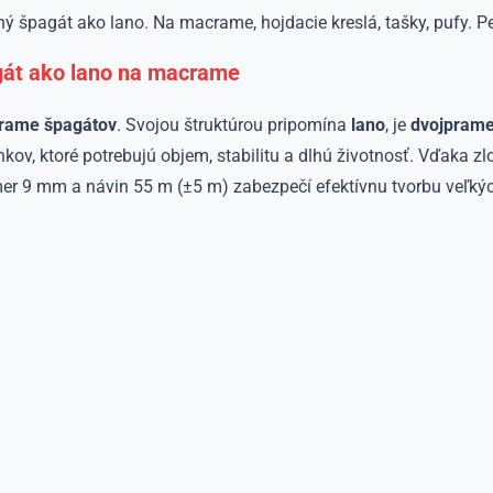
 špagát ako lano. Na macrame, hojdacie kreslá, tašky, pufy. P
gát ako lano na macrame
rame
špagátov
. Svojou štruktúrou pripomína
lano
, je
dvojpram
kov, ktoré potrebujú objem, stabilitu a dlhú životnosť. Vďaka z
mer 9 mm a návin 55 m (±5 m) zabezpečí efektívnu tvorbu veľkýc