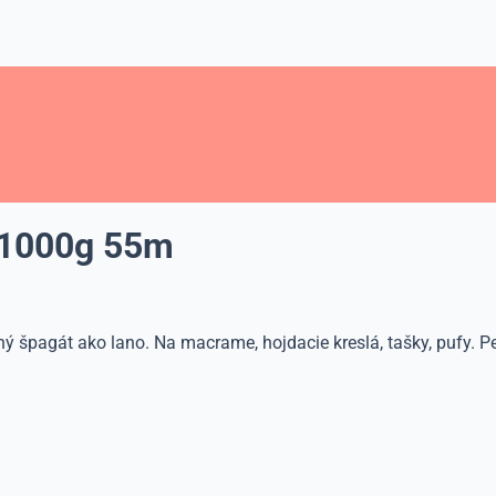
 1000g 55m
 špagát ako lano. Na macrame, hojdacie kreslá, tašky, pufy. P