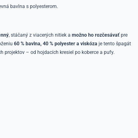
evná bavlna s polyesterom.
enný
, stáčaný z viacerých nitiek a
možno ho rozčesávať
pre
loženiu
60 % bavlna, 40 % polyester a viskóza
je tento špagát
h projektov – od hojdacích kresiel po koberce a pufy.