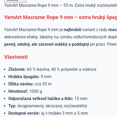
YarnArt Macrame Rope 9 mm – 55 m. Extra hrubý rozčesateľný
YarnArt Macrame Rope 9 mm – extra hrubý špa
YarnArt Macrame Rope 9 mm je
najhrubší
variant z rady
mac
dekoratívne efekty. Ideálny na výrobu veľkoformátových dopln
pevný, odolný, ale zároveň mäkký a poddajný
pri práci. Prie
Vlastnosti
Zloženie:
60 % bavlna, 40 % polyester a viskóza
Hrúbka špagátu:
9 mm
Dĺžka návinu:
cca 55 m
Hmotnosť:
1000 g
Odporúčaná veľkosť háčika a ihlíc:
15 mm
Typ:
dvojpramenný, skrúcaný, rozčesateľný
Dostupné verzie:
aj v hrúbke 3 mm a 5 mm