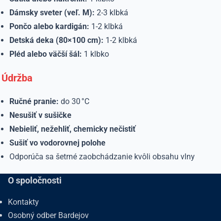
Dámsky sveter (veľ. M):
2-3 klbká
Pončo alebo kardigán:
1-2 klbká
Detská deka (80×100 cm):
1-2 klbká
Pléd alebo väčší šál:
1 klbko
Údržba
Ručné pranie:
do 30 °C
Nesušiť v sušičke
Nebieliť, nežehliť, chemicky nečistiť
Sušiť vo vodorovnej polohe
Odporúča sa šetrné zaobchádzanie kvôli obsahu vlny
O spoločnosti
Kontakty
Osobný odber Bardejov