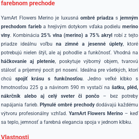
farebnom prechode
YarnArt Flowers Merino je luxusná
ombré priadza
s
jemným
prechodom farieb
a hrejivým dotykom vďaka podielu
merino
vlny
. Kombinácia
25 % vlna (merino) a 75 % akryl
robí z tejto
priadze ideálnu voľbu
na zimné a jesenné úplety
, ktoré
potrebujú nielen štýl, ale aj pohodlie a funkčnosť. Vhodná na
háčkovanie aj pletenie
, poskytuje výborný objem, tvarovú
stálosť a príjemný pocit pri nosení. Ideálna pre všetkých, ktorí
chcú
spojiť krásu s funkčnosťou
. Jedno veľké klbko s
hmotnosťou 225 g a návinom 590 m vystačí na
šatku, pléd,
nákrčník alebo aj celý sveter či pončo
– bez potreby
napájania farieb.
Plynulé ombré prechody
dodávajú každému
výtvoru profesionálny vzhľad.
YarnArt Flowers Merino
– keď
sa teplo, jemnosť a farebná elegancia spoja v jednom klbku.
Vlastnosti