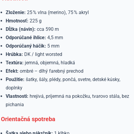
Zloženie:
25 % vlna (merino), 75 % akryl
Hmotnosť:
225 g
Dĺžka (návin):
cca 590 m
Odporúčané ihlice:
4,5 mm
Odporúčaný háčik:
5 mm
Hrúbka:
DK / light worsted
Textúra:
jemná, objemná, hladká
Efekt:
ombré – dlhý farebný prechod
Použitie:
šatky, šály, plédy, pončá, svetre, detské kúsky,
doplnky
Vlastnosti:
hrejivá, príjemná na pokožku, tvarovo stála, bez
pichania
Orientačná spotreba
Šatka alebo nákrčník:
1 klbko