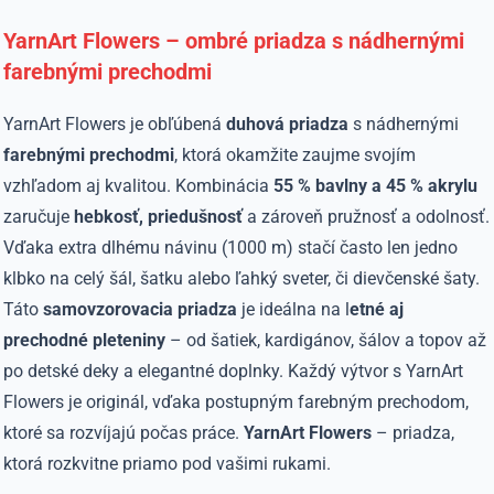
YarnArt Flowers – ombré priadza s nádhernými
farebnými prechodmi
YarnArt Flowers je obľúbená
duhová priadza
s nádhernými
farebnými prechodmi
, ktorá okamžite zaujme svojím
vzhľadom aj kvalitou. Kombinácia
55 % bavlny a 45 % akrylu
zaručuje
hebkosť, priedušnosť
a zároveň pružnosť a odolnosť.
Vďaka extra dlhému návinu (1000 m) stačí často len jedno
klbko na celý šál, šatku alebo ľahký sveter, či dievčenské šaty.
Táto
samovzorovacia priadza
je ideálna na l
etné aj
prechodné pleteniny
– od šatiek, kardigánov, šálov a topov až
po detské deky a elegantné doplnky. Každý výtvor s YarnArt
Flowers je originál, vďaka postupným farebným prechodom,
ktoré sa rozvíjajú počas práce.
YarnArt Flowers
– priadza,
ktorá rozkvitne priamo pod vašimi rukami.