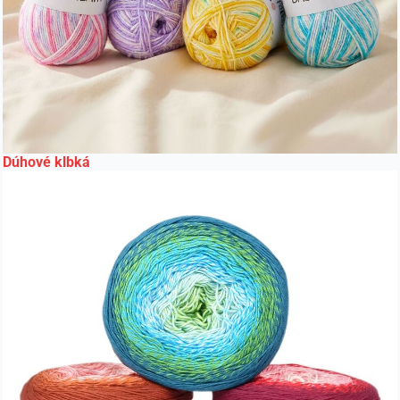
Dúhové klbká