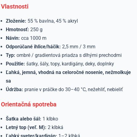
Vlastnosti
Zloženie:
55 % bavlna, 45 % akryl
Hmotnosť:
250 g
Návin:
cca 1000 m
Odporúčané ihlice/háčik:
2,5 mm / 3 mm
Typ:
ombré / gradientová priadza s dlhými prechodmi
Použitie:
šatky, šály, topy, kardigány, deky, doplnky
Ľahká, jemná, vhodná na celoročné nosenie, nežmolkuje
sa
Údržba:
pranie v práčke do 30–40 °C, nežehliť, nebieliť
Orientačná spotreba
Šatka alebo šál:
1 klbko
Letný top (veľ. M):
2 klbká
Ľahký sveter/kardigán:
1–2 klbká