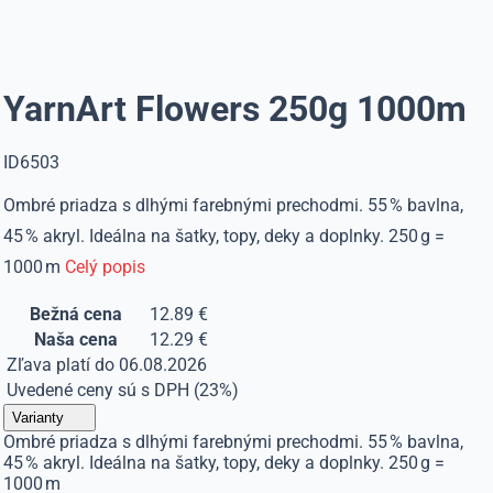
YarnArt Flowers 250g 1000m
ID6503
Ombré priadza s dlhými farebnými prechodmi. 55 % bavlna,
45 % akryl. Ideálna na šatky, topy, deky a doplnky. 250 g =
1000 m
Celý popis
Bežná cena
12.89 €
Naša cena
12.29 €
Zľava platí do 06.08.2026
Uvedené ceny sú s DPH (23%)
Varianty
Ombré priadza s dlhými farebnými prechodmi. 55 % bavlna,
45 % akryl. Ideálna na šatky, topy, deky a doplnky. 250 g =
1000 m