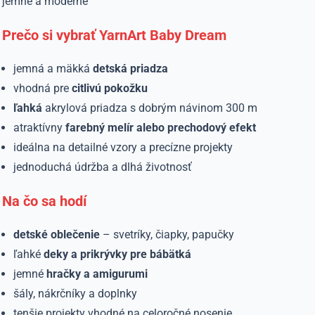
jemne a moderne
Prečo si vybrať YarnArt Baby Dream
jemná a mäkká
detská priadza
vhodná pre
citlivú
pokožku
ľahká
akrylová priadza s dobrým návinom 300 m
atraktívny
farebný melír alebo prechodový efekt
ideálna na detailné vzory a precízne projekty
jednoduchá údržba a dlhá životnosť
Na čo sa hodí
detské oblečenie
– svetríky, čiapky, papučky
ľahké
deky a prikrývky pre bábätká
jemné
hračky a amigurumi
šály, nákrčníky a doplnky
tenšie projekty vhodné na celoročné nosenie