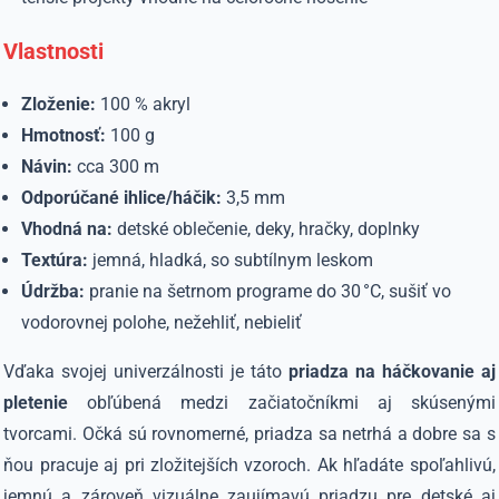
Vlastnosti
Zloženie:
100 % akryl
Hmotnosť:
100 g
Návin:
cca 300 m
Odporúčané ihlice/háčik:
3,5 mm
Vhodná na:
detské oblečenie, deky, hračky, doplnky
Textúra:
jemná, hladká, so subtílnym leskom
Údržba:
pranie na
šetrnom programe do 30 °C, sušiť vo
vodorovnej polohe, nežehliť, nebieliť
Vďaka svojej univerzálnosti je táto
priadza na háčkovanie aj
pletenie
obľúbená medzi začiatočníkmi aj skúsenými
tvorcami. Očká sú rovnomerné, priadza sa netrhá a dobre sa s
ňou pracuje aj pri zložitejších vzoroch. Ak hľadáte spoľahlivú,
jemnú a zároveň vizuálne zaujímavú priadzu pre detské aj