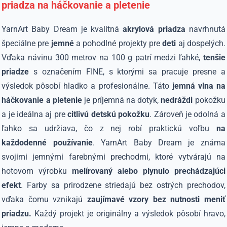
priadza na háčkovanie a pletenie
YarnArt Baby Dream je kvalitná
akrylová priadza
navrhnutá
špeciálne pre
jemné
a pohodlné projekty pre
deti
aj dospelých.
Vďaka návinu 300 metrov na 100 g patrí medzi ľahké,
tenšie
priadze
s označením FINE, s ktorými sa pracuje presne a
výsledok pôsobí hladko a profesionálne. Táto
jemná vlna na
háčkovanie a pletenie
je príjemná na dotyk,
nedráždi
pokožku
a je ideálna aj pre
citlivú detskú pokožku
. Zároveň je odolná a
ľahko sa udržiava, čo z nej robí praktickú voľbu
na
každodenné používanie
. YarnArt Baby Dream je známa
svojimi jemnými farebnými prechodmi, ktoré vytvárajú na
hotovom výrobku
melírovaný alebo plynulo prechádzajúci
efekt
. Farby sa prirodzene striedajú bez ostrých prechodov,
vďaka čomu vznikajú
zaujímavé vzory bez nutnosti meniť
priadzu.
Každý projekt je originálny a výsledok pôsobí hravo,