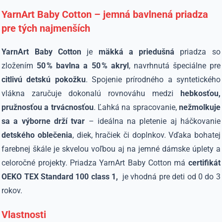
YarnArt Baby Cotton – jemná bavlnená priadza
pre tých najmenších
YarnArt Baby Cotton
je
mäkká a priedušná
priadza so
zložením
50 % bavlna a 50 % akryl
, navrhnutá špeciálne pre
citlivú detskú pokožku
. Spojenie prírodného a syntetického
vlákna zaručuje dokonalú rovnováhu medzi
hebkosťou,
pružnosťou a trvácnosťou
. Ľahká na spracovanie,
nežmolkuje
sa a výborne drží tvar
– ideálna na pletenie aj háčkovanie
detského oblečenia
, diek, hračiek či doplnkov. Vďaka bohatej
farebnej škále je skvelou voľbou aj na jemné dámske úplety a
celoročné projekty. Priadza
YarnArt Baby Cotton má
certifikát
OEKO TEX Standard 100 class 1,
je vhodná pre deti od 0 do 3
rokov.
Vlastnosti