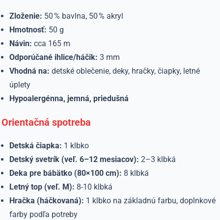
Zloženie:
50 % bavlna, 50 % akryl
Hmotnosť:
50 g
Návin:
cca 165 m
Odporúčané ihlice/háčik:
3 mm
Vhodná na:
detské oblečenie, deky, hračky, čiapky, letné
úplety
Hypoalergénna, jemná, priedušná
Orientačná spotreba
Detská čiapka:
1 klbko
Detský svetrík (veľ. 6–12 mesiacov):
2–3 klbká
Deka pre bábätko (80×100 cm):
8 klbká
Letný top (veľ. M):
8-10 klbká
Hračka (háčkovaná):
1 klbko na základnú farbu, doplnkové
farby podľa potreby