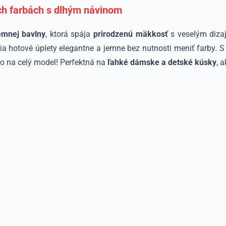
ch farbách s dlhým návinom
emnej bavlny
, ktorá spája
prirodzenú mäkkosť
s veselým diz
a hotové úplety elegantne a jemne bez nutnosti meniť farby.
ko na celý model! Perfektná na
ľahké dámske a detské kúsky
, 