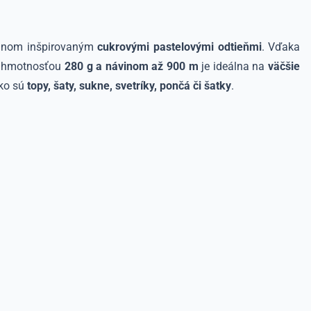
ajnom inšpirovaným
cukrovými pastelovými odtieňmi
. Vďaka
 S hmotnosťou
280 g a návinom až 900 m
je ideálna na
väčšie
ako sú
topy, šaty, sukne, svetríky, pončá či šatky
.