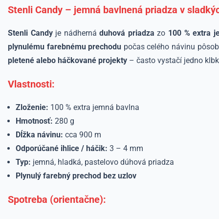
Stenli Candy – jemná bavlnená priadza v sladký
Stenli Candy
je nádherná
duhová priadza
zo
100 % extra j
plynulému farebnému prechodu
počas celého návinu pôsobi
pletené alebo háčkované projekty
– často vystačí jedno klb
Vlastnosti:
Zloženie:
100 % extra jemná bavlna
Hmotnosť:
280 g
Dĺžka návinu:
cca 900 m
Odporúčané ihlice / háčik:
3 – 4 mm
Typ:
jemná, hladká, pastelovo dúhová priadza
Plynulý farebný prechod bez uzlov
Spotreba (orientačne):