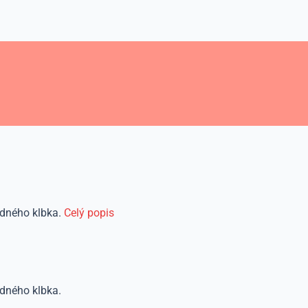
edného klbka.
Celý popis
edného klbka.