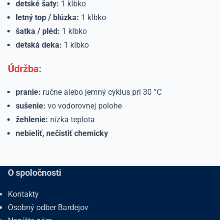
detské šaty:
1 klbko
letný top / blúzka:
1 klbko
šatka / pléd:
1 klbko
detská deka:
1 klbko
Údržba:
pranie:
ručne alebo jemný cyklus pri 30 °C
sušenie:
vo vodorovnej polohe
žehlenie:
nízka teplota
nebieliť, nečistiť chemicky
O spoločnosti
Kontakty
Osobný odber Bardejov