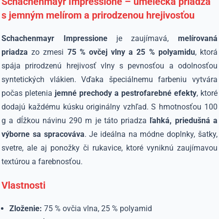
Schachenmayr Impressione – umelecká priadza
s jemným melírom a prirodzenou hrejivosťou
Schachenmayr Impressione
je zaujímavá,
melírovaná
priadza
zo zmesi
75 % ovčej vlny a 25 % polyamidu
, ktorá
spája prirodzenú hrejivosť vlny s pevnosťou a odolnosťou
syntetických vlákien. Vďaka špeciálnemu farbeniu vytvára
počas pletenia
jemné prechody a pestrofarebné efekty
, ktoré
dodajú každému kúsku originálny vzhľad. S hmotnosťou 100
g a dĺžkou návinu 290 m je táto priadza
ľahká, priedušná a
výborne sa spracováva
. Je ideálna na módne doplnky, šatky,
svetre, ale aj ponožky či rukavice, ktoré vyniknú zaujímavou
textúrou a farebnosťou.
Vlastnosti
Zloženie:
75 % ovčia vlna, 25 % polyamid