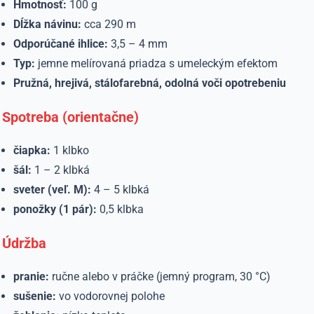
Hmotnosť:
100 g
Dĺžka návinu:
cca 290 m
Odporúčané ihlice:
3,5 – 4 mm
Typ:
jemne melírovaná priadza s umeleckým efektom
Pružná, hrejivá, stálofarebná, odolná voči opotrebeniu
Spotreba (orientačne)
čiapka:
1 klbko
šál:
1 – 2 klbká
sveter (veľ. M):
4 – 5 klbká
ponožky (1 pár):
0,5 klbka
Údržba
pranie:
ručne alebo v práčke (jemný program, 30 °C)
sušenie:
vo vodorovnej polohe