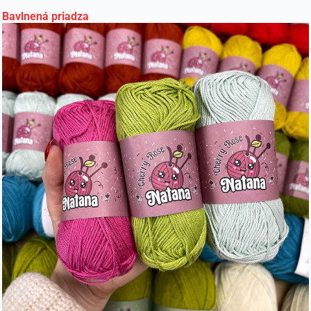
Bavlnená priadza