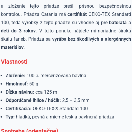
a zloženie tejto priadze prešli prísnou bezpečnostnou
kontrolou. Priadza Catania má
certifikát
OEKO-TEX Standard
100, teda výrobky z tejto priadze sú vhodné aj pre
batoľatá
a
deti do 3 rokov
. V tejto ponuke nájdete mimoriadne širokú
škálu farieb. Priadza sa v
yrába bez škodlivých a alergénnych
materiálov
.
Vlastnosti
Zloženie:
100 % mercerizovaná bavlna
Hmotnosť:
50 g
Dĺžka návinu:
cca 125 m
Odporúčané ihlice / háčik:
2,5 – 3,5 mm
Certifikácia:
OEKO-TEX® Standard 100
Typ:
hladká, pevná a mierne lesklá bavlnená priadza
Spotreba (orientačne)