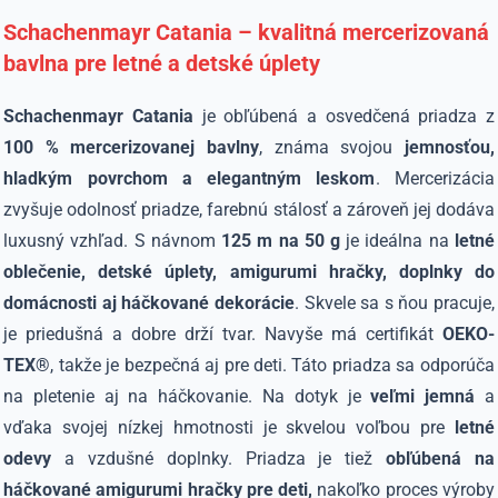
Schachenmayr Catania – kvalitná mercerizovaná
bavlna pre letné a detské úplety
Schachenmayr Catania
je obľúbená a osvedčená priadza z
100 % mercerizovanej bavlny
, známa svojou
jemnosťou,
hladkým povrchom a elegantným leskom
. Mercerizácia
zvyšuje odolnosť priadze, farebnú stálosť a zároveň jej dodáva
luxusný vzhľad. S návnom
125 m na 50 g
je ideálna na
letné
oblečenie, detské úplety, amigurumi hračky, doplnky do
domácnosti aj háčkované dekorácie
. Skvele sa s ňou pracuje,
je priedušná a dobre drží tvar. Navyše má certifikát
OEKO-
TEX®
, takže je bezpečná aj pre deti. Táto priadza sa odporúča
na pletenie aj na háčkovanie. Na dotyk je
veľmi jemná
a
vďaka svojej nízkej hmotnosti je skvelou voľbou pre
letné
odevy
a vzdušné doplnky. Priadza je tiež
obľúbená na
háčkované amigurumi hračky pre deti,
nakoľko proces výroby