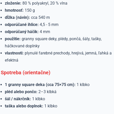
zloženie:
80 % polyakryl, 20 % vlna
hmotnosť:
150 g
dĺžka (návin):
cca 540 m
odporúčané ihlice:
4,5 - 5 mm
odporúčaný háčik:
4 mm
použitie:
granny square deky, plédy, pončá, šály, tašky,
háčkované doplnky
vlastnosti:
plynulé farebné prechody, hrejivá, jemná, ľahká a
efektná
Spotreba (orientačne)
1 granny square deka (cca 75×75 cm):
1 klbko
pléd alebo pončo:
2–3 klbká
šál / nákrčník:
1 klbko
taška alebo doplnok:
1 klbko