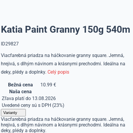
Katia Paint Granny 150g 540m
ID29827
Viacfarebná priadza na háčkovanie granny square. Jemná,
hrejivá, s dlhým návinom a krásnymi prechodmi. Ideálna na
deky, plédy a doplnky.
Celý popis
Bežná cena
10.99 €
Naša cena
Zľava platí do 13.08.2026
Uvedené ceny sú s DPH (23%)
Varianty
Viacfarebná priadza na háčkovanie granny square. Jemná,
hrejivá, s dlhým návinom a krásnymi prechodmi. Ideálna na
deky, plédy a doplnky.