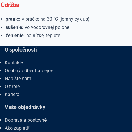
Údržba
pranie:
v práčke na 30 °C (jemný cyklus)
sušenie:
vo vodorovnej polohe
žehlenie:
na nízkej teplote
O spoločnosti
Kontakty
Osobný odber Bardejov
Napíšte nám
O firme
Kariéra
Vaše objednávky
Doprava a poštovné
Ako zaplatiť