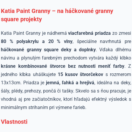
Katia Paint Granny – na háčkované granny
square projekty
Katia Paint Granny je nádherná
viacfarebná priadza
zo zmesi
80 % polyakrylu a 20 % vlny
, špeciálne navrhnutá pre
háčkované granny square deky a doplnky
. Vďaka dlhému
návinu a plynulým farebným prechodom vytvára každý klbko
krásne kombinované štvorce bez nutnosti meniť farby
. Z
jedného klbka uháškujete
15 kusov štvorčekov
s rozmerom
13x13cm. Priadza je
jemná, ľahká a hrejivá
, ideálna na deky,
šály, plédy, prehozy, pončá či tašky. Skvelo sa s ňou pracuje, je
vhodná aj pre začiatočníkov, ktorí hľadajú efektný výsledok s
minimálnym strihaním pri výmene farieb.
V
lastnosti