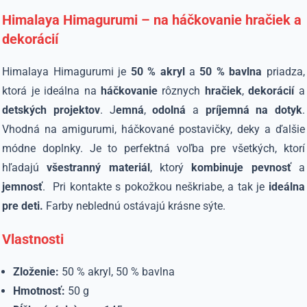
Himalaya Himagurumi – na háčkovanie hračiek a
dekorácií
Himalaya Himagurumi je
50 % akryl
a
50 % bavlna
priadza,
ktorá je ideálna na
háčkovanie
rôznych
hračiek
,
dekorácií
a
detských projektov
. J
emná
,
odolná
a
príjemná na dotyk
.
Vhodná na amigurumi, háčkované postavičky, deky a ďalšie
módne doplnky. Je to perfektná voľba pre všetkých, ktorí
hľadajú
všestranný materiál
, ktorý
kombinuje pevnosť
a
jemnosť
. Pri kontakte s pokožkou neškriabe, a tak je
ideálna
pre deti.
Farby neblednú ostávajú krásne sýte.
Vlastnosti
Zloženie:
50 % akryl, 50 % bavlna
Hmotnosť:
50 g