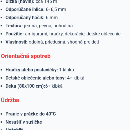
Dĺžka (návin):
cca 145 m
Odporúčané ihlice:
6- 6,5 mm
Odporúčaný háčik:
6 mm
Textúra:
jemná, pevná, pohodlná
Použitie:
amigurumi, hračky, dekorácie, detské oblečenie
Vlastnosti:
odolná, priedušná, vhodná pre deti
Orientačná spotreb
Hračky alebo postavičky:
1 klbko
Detské oblečenie alebo topy:
4+ klbká
Deka (80x100 cm):
6+ klbká
Údržba
Pranie v práčke do 40°C
Nesušiť v sušičke