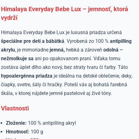
Himalaya Everyday Bebe Lux – jemnosť, ktorá
vydrží
Himalaya Everyday Bebe Lux je luxusná priadza určená
špeciálne pre deti a bábätká
. Vyrobená zo 100 %
antipilling
akrylu
, je mimoriadne
jemná,
hebká a zároveň
odolná –
nežmolkuje sa
ani po opakovanom praní. Vďaka tomu
zostáva úplet dlho ako nový, bez straty tvaru či farby. Táto
hypoalergénna priadza
je ideálna na detské oblečenie, deky,
čiapky, svetre, šály či hračky. Poteší vás aj bohatá farebná
škála, v ktorej nájdete jemné pastelové aj živé tóny.
Vlastnosti
Zloženie:
100 % antipilling akryl
Hmotnosť:
100 g