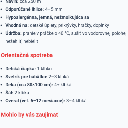
Návin:
cca 250 m
Odporúčané ihlice:
4–5 mm
Hypoalergénna, jemná, nežmolkujúca sa
Vhodná na:
detské úplety, prikrývky, hračky, doplnky
Údržba:
pranie v práčke o 40 °C, sušiť vo vodorovnej polohe,
nežehliť, nebieliť
Orientačná spotreba
Detská čiapka:
1 klbko
Svetrík pre bábätko:
2–3 klbká
Deka (cca 80×100 cm):
4+ klbká
Šál:
2 klbká
Overal (veľ. 6–12 mesiacov):
3–4 klbká
Mohlo by vás zaujímať